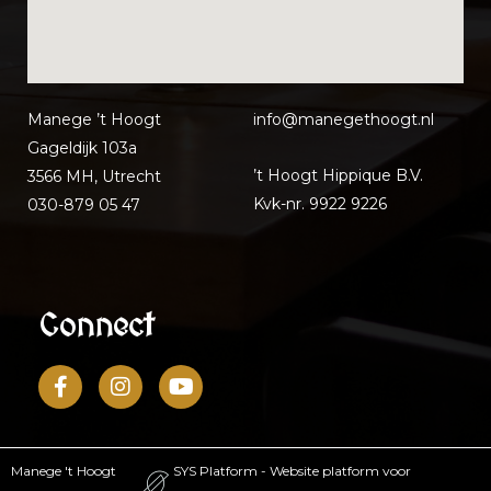
Manege ’t Hoogt
info@manegethoo
gt.nl
Gageldijk 103a
’t Hoogt Hippique B.V.
3566 MH, Utrecht
Kvk-nr. 9922 9226
030-879 05 47
Connect
Manege 't Hoogt
SYS Platform - Website platform voor