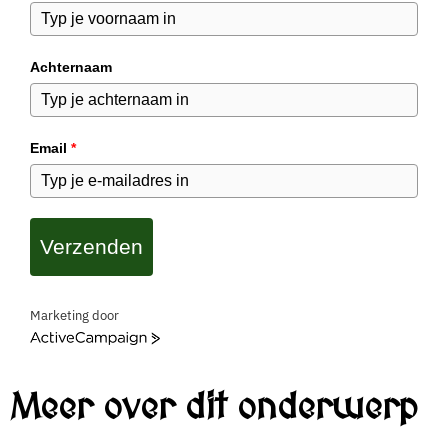
Achternaam
Email
*
Verzenden
Marketing door
A
c
t
Meer over dit onderwerp
i
v
e