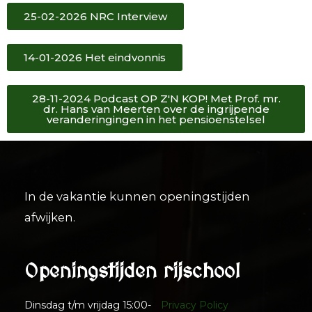
C
25-02-2026 NRC Interview
a
m
p
14-01-2026 Het eindvonnis
a
i
g
28-11-2024 Podcast OP Z'N KOP! Met Prof. mr.
n
dr. Hans van Meerten over de ingrijpende
veranderingingen in het pensioenstelsel
In de vakantie kunnen openingstijden
afwijken.
Openingstijden rijschool
Dinsdag t/m vrijdag 15:00-
Privacy Policy