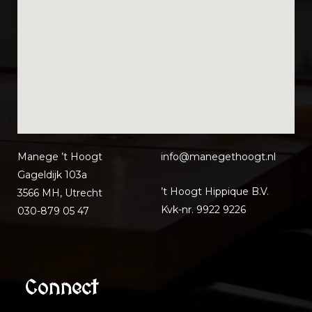
Manege ’t Hoogt
info@manegethoo
gt.nl
Gageldijk 103a
’t Hoogt Hippique B.V.
3566 MH, Utrecht
Kvk-nr. 9922 9226
030-879 05 47
Connect