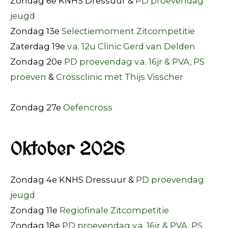
Zondag 6e KNHS Dressuur &
PD proevendag
jeugd
Zondag 13e
Selectiemoment Zitcompetitie
Zaterdag 19e
v.a. 12u Clinic Gerd van Delden
Zondag 20e
PD proevendag v.a. 16jr & PVA, PS
proeven
&
Crossclinic met Thijs Visscher
Zondag 27e
Oefencross
Oktober 2026
Zondag 4e KNHS Dressuur &
PD proevendag
jeugd
Zondag 11e
Regiofinale Zitcompetitie
Zondag 18e
PD proevendag v.a. 16jr & PVA, PS