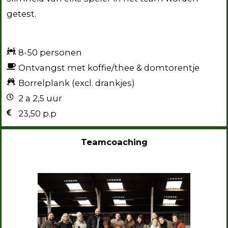
getest.
8-50 personen
Ontvangst met koffie/thee & domtorentje
Borrelplank (excl. drankjes)
2 a 2,5 uur
23,50 p.p
Teamcoaching