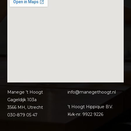
Manege ’t Hoogt
info@manegethoo
gt.nl
Gageldijk 103a
’t Hoogt Hippique B.V.
3566 MH, Utrecht
Kvk-nr. 9922 9226
030-879 05 47