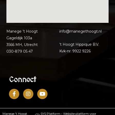
Manege ’t Hoogt
info@manegethoo
gt.nl
Gageldijk 103a
’t Hoogt Hippique B.V.
3566 MH, Utrecht
Kvk-nr. 9922 9226
030-879 05 47
Connect
Manege 't Hoogt
SYS Platform - Website platform voor