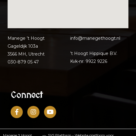
Manege ’t Hoogt
info@manegethoo
gt.nl
Gageldijk 103a
’t Hoogt Hippique B.V.
3566 MH, Utrecht
Kvk-nr. 9922 9226
030-879 05 47
Connect
Manege 't Hoogt
SYS Platform - Website platform voor