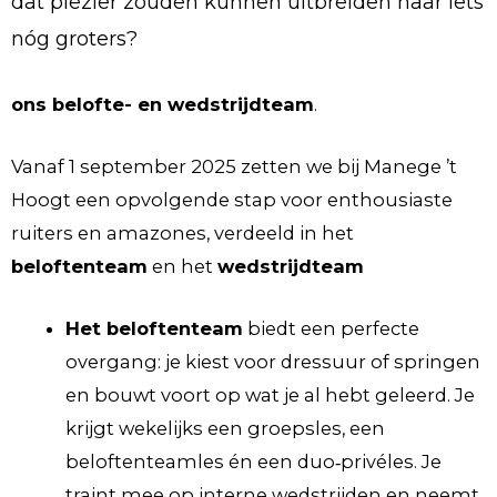
dat plezier zouden kunnen uitbreiden naar iets
nóg groters?
ons belofte- en wedstrijdteam
.
Vanaf 1 september 2025 zetten we bij Manege ’t
Hoogt een opvolgende stap voor enthousiaste
ruiters en amazones, verdeeld in het
beloftenteam
en het
wedstrijdteam
Het beloftenteam
biedt een perfecte
overgang: je kiest voor dressuur of springen
en bouwt voort op wat je al hebt geleerd. Je
krijgt wekelijks een groepsles, een
beloftenteamles én een duo‑privéles. Je
traint mee op interne wedstrijden en neemt